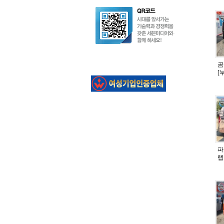
곰
[
파
랩