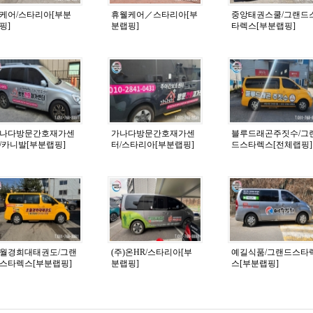
케어/스타리아[부분
휴웰케어／스타리아[부
중앙태권스쿨/그랜드
핑]
분랩핑]
타렉스[부분랩핑]
나다방문간호재가센
가나다방문간호재가센
블루드래곤주짓수/그
/카니발[부분랩핑]
터/스타리아[부분랩핑]
드스타렉스[전체랩핑]
월경희대태권도/그랜
(주)온HR/스타리아[부
예길식품/그랜드스타
스타렉스[부분랩핑]
분랩핑]
스[부분랩핑]