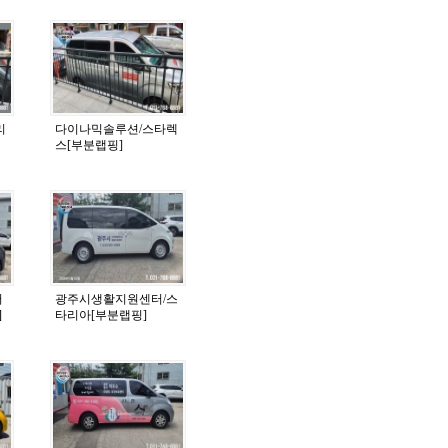
리
다이나믹솔루션/스타렉
스[부분랩핑]
어
광주시생활지원센터/스
]
타리아[부분랩핑]