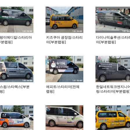
팡이메디칼/스타리아
키즈쿠아 광장점/스타리
다이나믹솔루션/스타
부분랩핑]
아[부분랩핑]
아[부분랩핑]
스컴/스타렉스[부분
에피트/스타리아[전체
한일네트워크엔지니
핑]
랩핑]
링/스타리아[부분랩핑