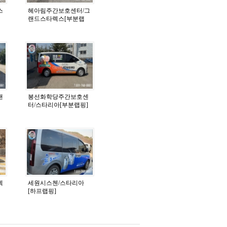
스
헤아림주간보호센터/그
랜드스타렉스[부분랩
핑]
랜
봉선화학당주간보호센
터/스타리아[부분랩핑]
렉
세원시스첸/스타리아
[하프랩핑]