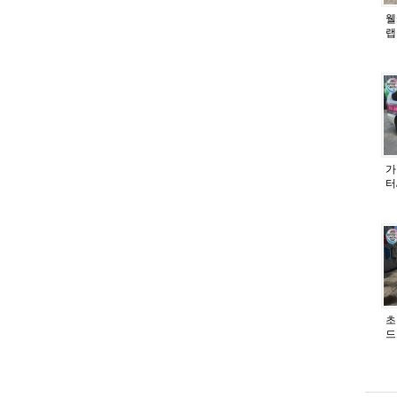
웰
랩
가
터
초
드