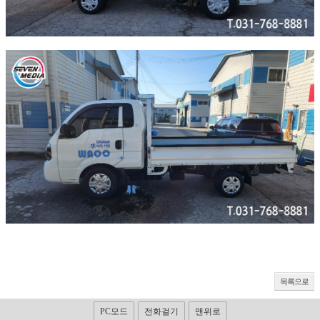
목록으로
PC모드
전화걸기
맨위로