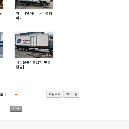
윙
아이티앤아이티/2,5톤윙
바디
태상물류/8톤탑차[부분
랩핑]
처음목록
새로고침
10