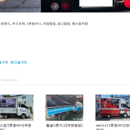
,
,
,
,
,
스윗랜드
푸드트럭
1톤윙바디
차량랩핑
광고랩핑
행사용차량
글
0
개
|
엮인글
0
개
(1/28페이지)
스컴/1톤윙바디[부분
헬셀/1톤카고[부분랩핑]
ster스시/1톤윙바디[
핑]
랩핑]