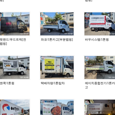
윗랜드/푸드트럭[전
와코/1톤카고[부분랩핑]
바우시스템/1톤윙
랩핑]
앤쿡/1톤윙
택배차량/1톤탑차
에이치종합전기/1톤카
고