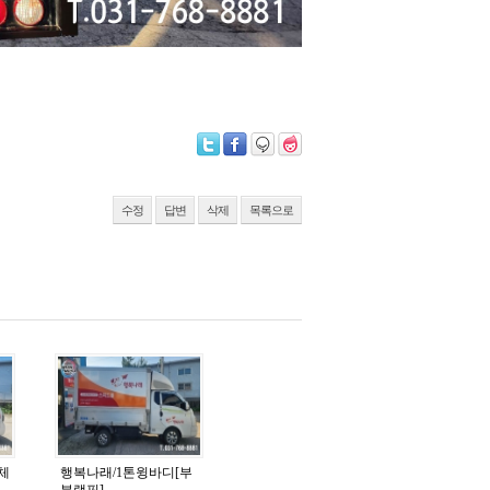
수정
답변
삭제
목록으로
전체
행복나래/1톤윙바디[부
분랩핑]