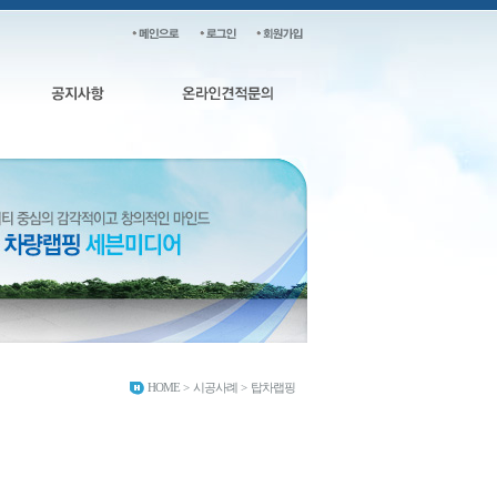
HOME
>
시공사례
>
탑차랩핑