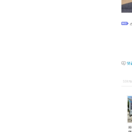
댓
559개
파
랩