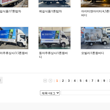
길식품/17톤탑차
예길식품/1톤탑차
아이티앤아이티/4,5톤
바디
아주류상사/3.5톤윙바
동아주류상사/1톤윙바
모빌리/1톤윙바디
디
기
1
2
3
4
5
6
7
8
9