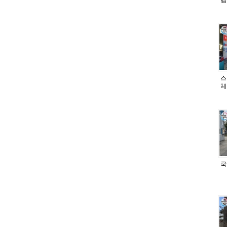
스
체
쿡