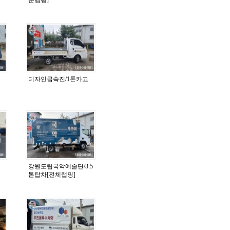
디자인금속진/1톤카고
강원도립국악예술단/3.5
톤탑차[전체랩핑]