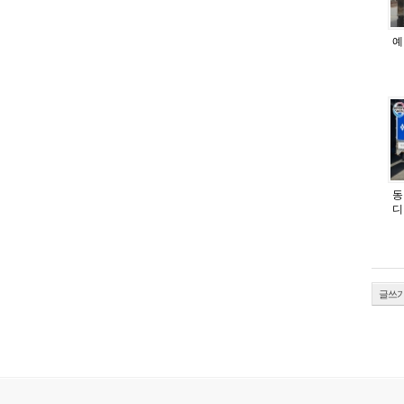
예
동
디
글쓰