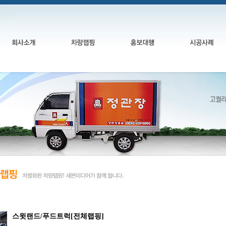
스윗랜드/푸드트럭[전체랩핑]