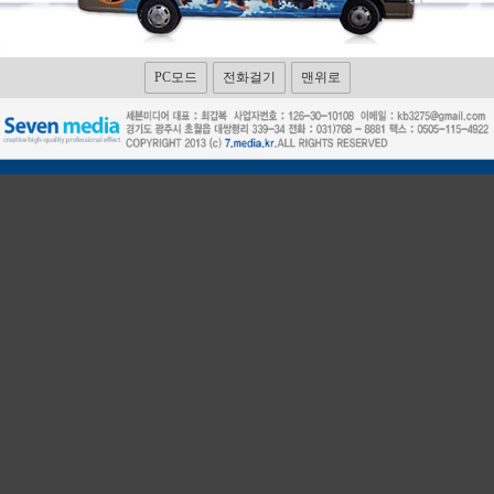
PC모드
전화걸기
맨위로